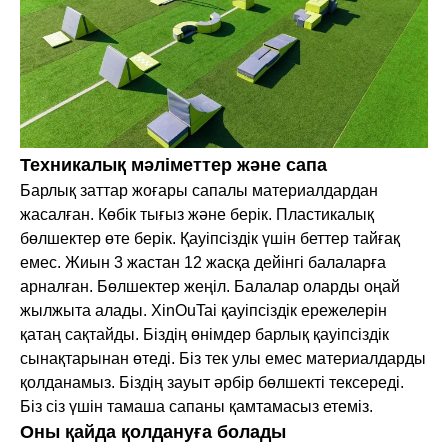
Техникалық мәліметтер және сапа
Барлық заттар жоғары сапалы материалдардан
жасалған. Көбік тығыз және берік. Пластикалық
бөлшектер өте берік. Қауіпсіздік үшін беттер тайғақ
емес. Жиын 3 жастан 12 жасқа дейінгі балаларға
арналған. Бөлшектер жеңіл. Балалар оларды оңай
жылжыта алады. XinOuTai қауіпсіздік ережелерін
қатаң сақтайды. Біздің өнімдер барлық қауіпсіздік
сынақтарынан өтеді. Біз тек улы емес материалдарды
қолданамыз. Біздің зауыт әрбір бөлшекті тексереді.
Біз сіз үшін тамаша сапаны қамтамасыз етеміз.
Оны қайда қолдануға болады