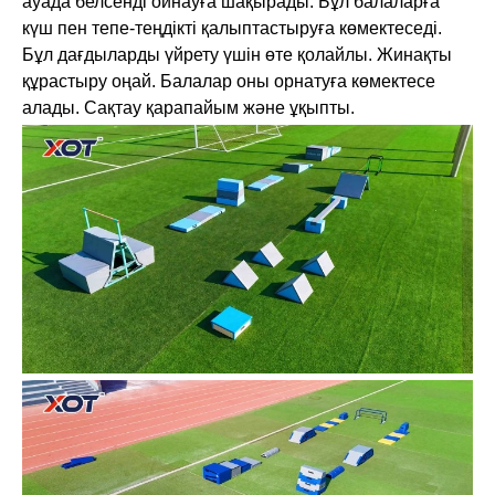
ауада белсенді ойнауға шақырады. Бұл балаларға
күш пен тепе-теңдікті қалыптастыруға көмектеседі.
Бұл дағдыларды үйрету үшін өте қолайлы. Жинақты
құрастыру оңай. Балалар оны орнатуға көмектесе
алады. Сақтау қарапайым және ұқыпты.