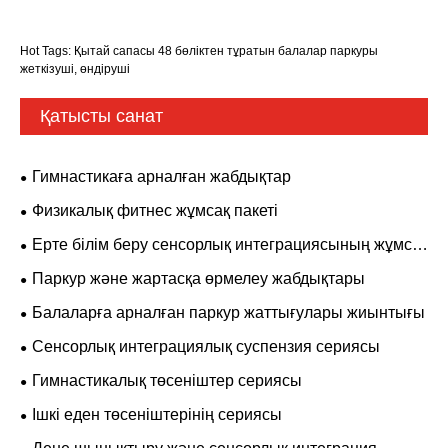
Hot Tags: Қытай сапасы 48 бөліктен тұратын балалар паркуры
жеткізуші, өндіруші
Қатысты санат
Гимнастикаға арналған жабдықтар
Физикалық фитнес жұмсақ пакеті
Ерте білім беру сенсорлық интеграциясының жұмсақ
пакеті
Паркур және жартасқа өрмелеу жабдықтары
Балаларға арналған паркур жаттығулары жиынтығы
Сенсорлық интеграциялық суспензия сериясы
Гимнастикалық төсеніштер сериясы
Ішкі еден төсеніштерінің сериясы