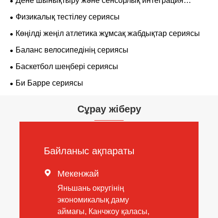
Дене шынықтыру және сенсорлық интеграция
шағын жабдық
Физикалық тестілеу сериясы
Көңілді жеңіл атлетика жұмсақ жабдықтар сериясы
Баланс велосипедінің сериясы
Баскетбол шеңбері сериясы
Би Барре сериясы
Сұрау жіберу
Байланыс ақпараты

Мекенжай
Яньшань округінің
экономикалық даму
аймағы, Канчжоу қаласы,