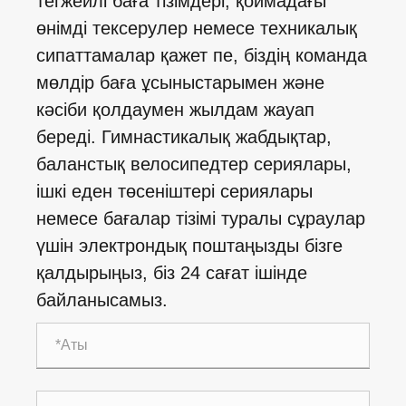
тегжейлі баға тізімдері, қоймадағы
өнімді тексерулер немесе техникалық
сипаттамалар қажет пе, біздің команда
мөлдір баға ұсыныстарымен және
кәсіби қолдаумен жылдам жауап
береді. Гимнастикалық жабдықтар,
баланстық велосипедтер сериялары,
ішкі еден төсеніштері сериялары
немесе бағалар тізімі туралы сұраулар
үшін электрондық поштаңызды бізге
қалдырыңыз, біз 24 сағат ішінде
байланысамыз.