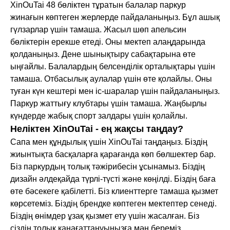
XinOuTai 48 бөліктен тұратын балалар паркур
жинағын көптеген жерлерде пайдаланыңыз. Бұл ашық
гүлзарлар үшін тамаша. Жасыл шөп апельсин
бөліктерін ерекше етеді. Оны мектеп алаңдарында
қолданыңыз. Дене шынықтыру сабақтарына өте
ыңғайлы. Балалардың белсенділік орталықтары үшін
тамаша. Отбасылық аулалар үшін өте қолайлы. Оны
туған күн кештері мен іс-шаралар үшін пайдаланыңыз.
Паркур жаттығу клубтары үшін тамаша. Жаңбырлы
күндерде жабық спорт залдары үшін қолайлы.
Неліктен XinOuTai - ең жақсы таңдау?
Сапа мен құндылық үшін XinOuTai таңдаңыз. Біздің
жиынтықта басқаларға қарағанда көп бөлшектер бар.
Біз паркурдың толық тәжірибесін ұсынамыз. Біздің
дизайн әлдеқайда түрлі-түсті және көңілді. Біздің баға
өте бәсекеге қабілетті. Біз клиенттерге тамаша қызмет
көрсетеміз. Біздің брендке көптеген мектептер сенеді.
Біздің өнімдер ұзақ қызмет ету үшін жасалған. Біз
сіздің толық қанағаттануыңызға мән береміз.