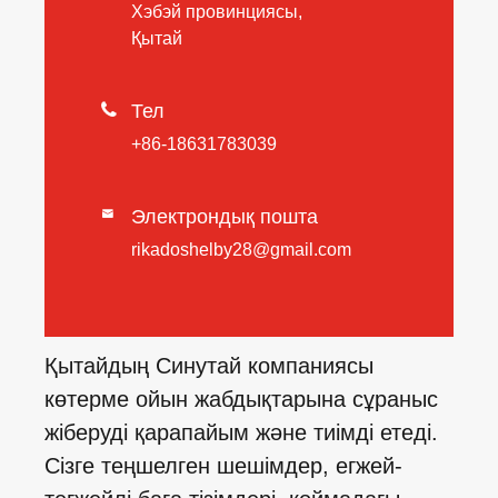
Хэбэй провинциясы,
Қытай

Тел
+86-18631783039
Электрондық пошта

rikadoshelby28@gmail.com
Қытайдың Синутай компаниясы
көтерме ойын жабдықтарына сұраныс
жіберуді қарапайым және тиімді етеді.
Сізге теңшелген шешімдер, егжей-