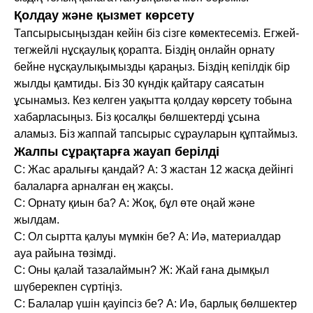
Қолдау және қызмет көрсету
Тапсырысыңыздан кейін біз сізге көмектесеміз. Егжей-
тегжейлі нұсқаулық қорапта. Біздің онлайн орнату
бейне нұсқаулықымызды қараңыз. Біздің кепілдік бір
жылды қамтиды. Біз 30 күндік қайтару саясатын
ұсынамыз. Кез келген уақытта қолдау көрсету тобына
хабарласыңыз. Біз қосалқы бөлшектерді ұсына
аламыз. Біз жаппай тапсырыс сұрауларын құптаймыз.
Жалпы сұрақтарға жауап берілді
С: Жас аралығы қандай? A: 3 жастан 12 жасқа дейінгі
балаларға арналған ең жақсы.
С: Орнату қиын ба? A: Жоқ, бұл өте оңай және
жылдам.
С: Ол сыртта қалуы мүмкін бе? A: Иә, материалдар
ауа райына төзімді.
С: Оны қалай тазалаймын? Ж: Жай ғана дымқыл
шүберекпен сүртіңіз.
С: Балалар үшін қауіпсіз бе? A: Иә, барлық бөлшектер