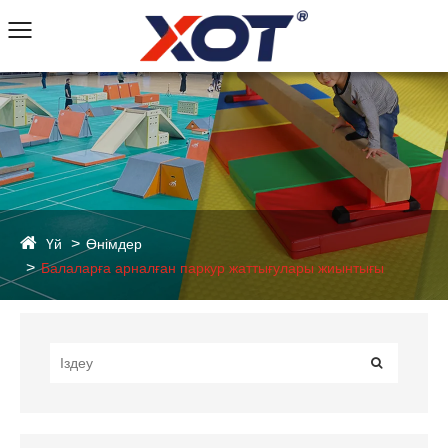
Үй
Өнімдер
Балаларға арналған паркур жаттығулары жиынтығы