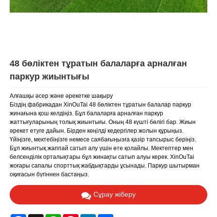
48 бөліктен тұратын балаларға арналған
паркур жиынтығы
Алғашқы әсер және әрекетке шақыру
Біздің фабрикадан XinOuTai 48 бөліктен тұратын балалар паркур
жинағына қош келдіңіз. Бұл балаларға арналған паркур
жаттығуларының толық жиынтығы. Оның 48 күшті бөлігі бар. Жиын
әрекет етуге дайын. Бірден көңілді кедергілер жолын құрыңыз.
Үйіңізге, мектебіңізге немесе саябағыңызға қазір тапсырыс беріңіз.
Бұл жиынтық жаппай сатып алу үшін өте қолайлы. Мектептер мен
белсенділік орталықтары бұл жинақты сатып алуы керек. XinOuTai
жоғары сапалы спорттық жабдықтарды ұсынады. Паркур шытырман
оқиғасын бүгіннен бастаңыз.
Сұрау жіберу