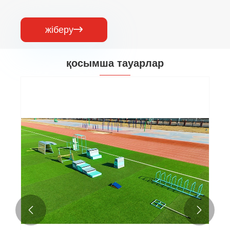
жіберу

қосымша тауарлар

