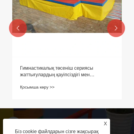


Гимнастикалық төсеніш сериясы
жаттығулардың қауіпсіздігі мен
өнімділігін қалай арттырады?
Қосымша көру >>
X
+86-18631783039
Біз cookie файлдарын сізге жақсырақ