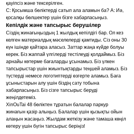
қауіпсіз және тексерілген.
С: Қосымша бөліктерді сатып ала аламын ба? A: Иә,
қосалқы бөлшектер үшін бізге хабарласыңыз.
Кепілдік және тапсырыс берушілер
Сіздің жинағыңыздың 1 жылдық кепілдігі бар. Ол кез
келген материалдық мәселелерді қамтиды. Сіз оны 30
күн ішінде қайтара аласыз. Заттар жаңа күйде болуы
керек. Біз жаппай үлгілерді тестілеуді қолдаймыз. Біз
арнайы көтерме бағаларды ұсынамыз. Біз үлкен
тапсырыстар үшін жиынтықтарды теңшей аламыз. Біз
түстерді немесе логотиптерді өзгерте аламыз. Баға
ұсыныстарын алу үшін біздің сату тобына
хабарласыңыз. Біз сізге тапсырыс беруді
жеңілдетеміз.
XinOuTai 48 бөліктен тұратын балалар паркур
жинағын қазір алыңыз. Балалар үшін қызықты ойын
алаңын жасаңыз. Жылдам жеткізу және тамаша көңіл
көтеру үшін бүгін тапсырыс беріңіз!