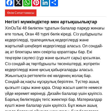
Facebook
X
WhatsApp
Pinterest
LinkedIn
Share
Өнім Сипаттамасы
Негізгі мүмкіндіктер мен артықшылықтар
XinOuTai 48 бөліктен тұратын балалар паркур жинағы
өте толық. Оған 48 түрлі бөлік кіреді. Сіз үшбұрышты
кедергілерді, трапециялық кедергілерді және
жартылай шеңберлі кедергілерді аласыз. Ол сондай-
ақ ат блоктары мен секіргіш қораптары бар. Екі
теңгерім сәулесі (сұр және қызғылт сары) қосылған.
Сіз сондай-ақ төртбұрышты төсеніштерді, жүгіретін
кедергілерді және қисық қабырғаларды аласыз.
Жиынтықта реттелетін екі көлденең жолақ бар.
Сондай-ақ нақты нұсқаулық берілген. Түстер ашық
қызғылт сары және қара. Олар жасыл шөпте немесе
үйде керемет көрінеді. Дизайн балалар үшін қауіпсіз.
Барлық бөліктердің тегіс жиектері бар. Материалдар
күшті және балалар үшін қауіпсіз. Бұл жиын ашық