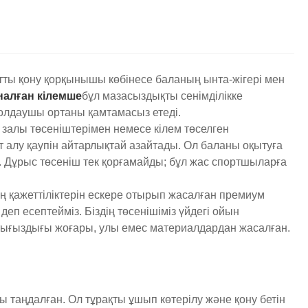
тты қону қорқынышы көбінесе баланың ынта-жігері мен
налған кілемше
бұл мазасыздықты сенімділікке
қолдаушы ортаны қамтамасыз етеді.
 залы төсеніштерімен немесе кілем төселген
 алу қаупін айтарлықтай азайтады. Ол баланы оқытуға
 Дұрыс төсеніш тек қорғамайды; бұл жас спортшыларға
ң қажеттіліктерін ескере отырып жасалған премиум
еп есептейміз. Біздің төсенішіміз үйдегі ойын
н тығыздығы жоғары, улы емес материалдардан жасалған.
ы таңдалған. Ол тұрақты ұшып көтерілу және қону бетін