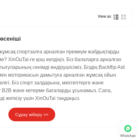
View as
төсеніші
жұмсақ спортзалға арналған премиум жабдықтарды
е? XinOuTai-ге қош келдіңіз. Біз балаларға арналған
ғуларының сенімді өндірушісіміз. Біздің Backflip Aid
 мен моторикасын дамытуға арналған жұмсақ ойын
өлігі. Біз спорт залдарына, мектептерге және
 B2B және көтерме бағаларды ұсынамыз. Сапа,
мді жеткізу үшін XinOuTai таңдаңыз.
Сұрау жіберу >>
WhatsApp