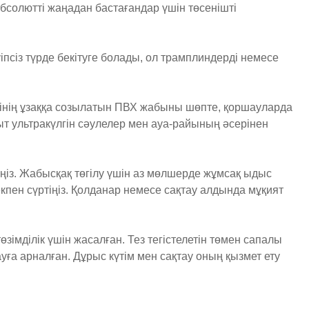
Абсолютті жаңадан бастағандар үшін төсенішті
уіпсіз түрде бекітуге болады, ол трамплиндерді немесе
есінің ұзаққа созылатын ПВХ жабыны шөпте, қоршауларда
қыт ультракүлгін сәулелер мен ауа-райының әсерінен
тіңіз. Жабысқақ төгілу үшін аз мөлшерде жұмсақ ыдыс
пен сүртіңіз. Қолданар немесе сақтау алдында мұқият
зімділік үшін жасалған. Тез тегістелетін төмен сапалы
уға арналған. Дұрыс күтім мен сақтау оның қызмет ету