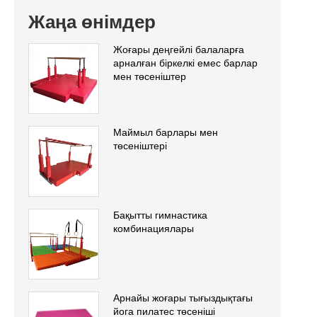
Жаңа өнімдер
Жоғары деңгейлі балаларға
арналған біркелкі емес барлар
мен төсеніштер
Маймыл барлары мен
төсеніштері
Бақытты гимнастика
комбинациялары
Арнайы жоғары тығыздықтағы
йога пилатес төсеніші