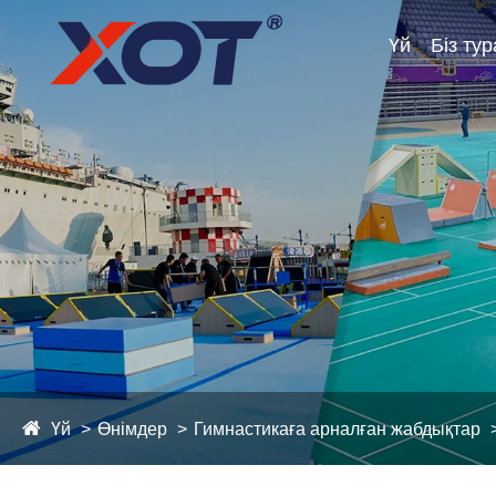
Үй
Біз ту
Үй
Өнімдер
Гимнастикаға арналған жабдықтар