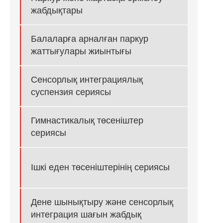
жабдықтары
Балаларға арналған паркур
жаттығулары жиынтығы
Сенсорлық интеграциялық
суспензия сериясы
Гимнастикалық төсеніштер
сериясы
Ішкі еден төсеніштерінің сериясы
Дене шынықтыру және сенсорлық
интеграция шағын жабдық