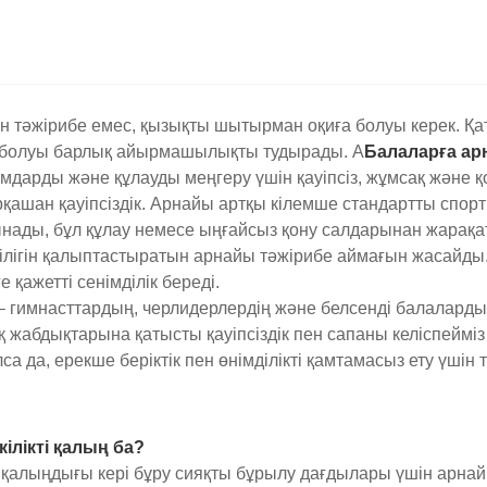
 тәжірибе емес, қызықты шытырман оқиға болуы керек. Қа
ң болуы барлық айырмашылықты тудырады. А
Балаларға ар
мдарды және құлауды меңгеру үшін қауіпсіз, жұмсақ және 
ашан қауіпсіздік. Арнайы артқы кілемше стандартты спорт
нады, бұл құлау немесе ыңғайсыз қону салдарынан жарақат
лігін қалыптастыратын арнайы тәжірибе аймағын жасайды.
қажетті сенімділік береді.
 – гимнасттардың, черлидерлердің және белсенді балаларды
жабдықтарына қатысты қауіпсіздік пен сапаны келіспейміз д
са да, ерекше беріктік пен өнімділікті қамтамасыз ету үші
ілікті қалың ба?
) қалыңдығы кері бұру сияқты бұрылу дағдылары үшін арнай