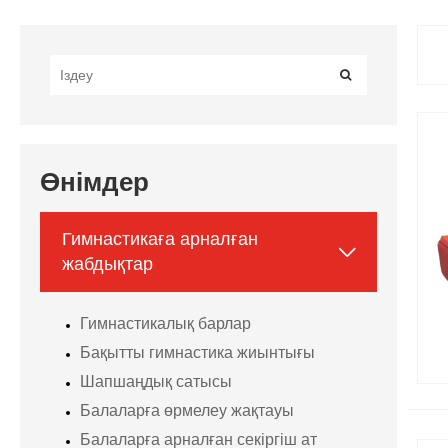
Өнімдер
Гимнастикаға арналған

жабдықтар
Гимнастикалық барлар
Бақытты гимнастика жиынтығы
Шапшаңдық сатысы
Балаларға өрмелеу жақтауы
Балаларға арналған секіргіш ат