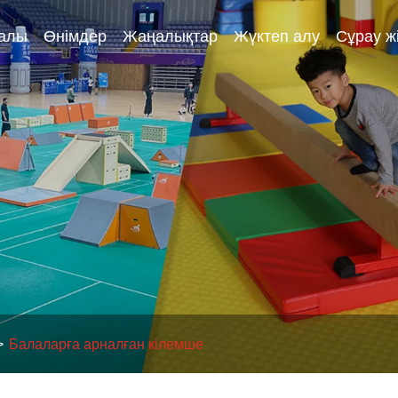
ралы
Өнімдер
Жаңалықтар
Жүктеп алу
Сұрау ж
Балаларға арналған кілемше