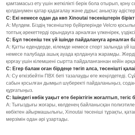
қамтамасыз ету үшін жеткілікті берік бола отырып, қону
қолданумен қатар қадағалау және дұрыс анықтау әдісте
С: Екі немесе одан да көп Xinoutai төсеніштерін бірі
A: Мүлдем. Біздің төсеніштер бүйірлерінде Velcro қосылы
топтық әрекеттерді орындауға арналған үлкенірек, үздік
С: Бұл төсеніш тек үй ішінде пайдалануға арналған б
A: Қатты едендерде, кілемде немесе спорт залында үй і
немесе палубада ашық ауада қолдануға жарамды. Жердің т
қорғау үшін кілемшені сыртта пайдаланғаннан кейін әрқаш
С: Егер балам оған бірдеңе төгіп алса, төсенішті қа
A: Су өткізбейтін ПВХ беті тазалауды өте жеңілдетеді. 
сабын қосылған дымқыл шүберекті пайдаланыңыз, содан 
құрғатыңыз.
С: Ішіндегі көбік уақыт өте беріктігін жоғалтып, тегі
A: Тығыздығы жоғары, көлденең байланысқан полиэтилен (
көбіктен айырмашылығы, Xinoutai төсеніші тұрақты, қата
мерзімін одан әрі ұзартады.