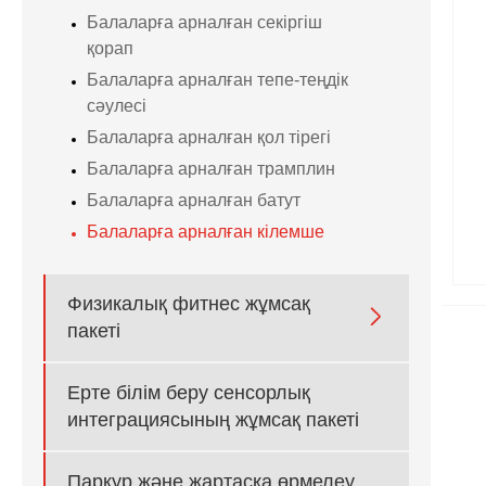
Балаларға арналған секіргіш
қорап
Балаларға арналған тепе-теңдік
сәулесі
Балаларға арналған қол тірегі
Балаларға арналған трамплин
Балаларға арналған батут
Балаларға арналған кілемше
Физикалық фитнес жұмсақ

пакеті
Ерте білім беру сенсорлық
интеграциясының жұмсақ пакеті
Паркур және жартасқа өрмелеу