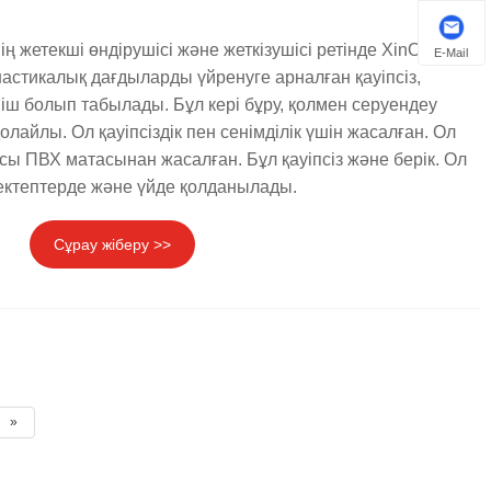
ің жетекші өндірушісі және жеткізушісі ретінде XinOuTai
E-Mail
мнастикалық дағдыларды үйренуге арналған қауіпсіз,
іш болып табылады. Бұл кері бұру, қолмен серуендеу
олайлы. Ол қауіпсіздік пен сенімділік үшін жасалған. Ол
рсы ПВХ матасынан жасалған. Бұл қауіпсіз және берік. Ол
ектептерде және үйде қолданылады.
Сұрау жіберу >>
»