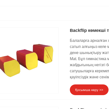
Backflip көмекші 
Балаларға арналған 
сатып алғыңыз келе м
дене шынықтыру жатты
Mat. Бұл гимнастика
жабдығының негізгі б
сатушыларға керемет
қауіпсіздік және сені
Қосымша көру >>