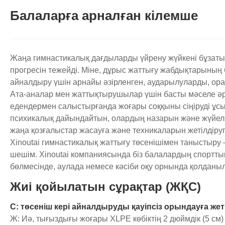
Балаларға арналған кілемше
Жаңа гимнастикалық дағдыларды үйрену жүйкені бұзатын
прогресін тежейді. Міне, дұрыс жаттығу жабдықтарыны
айналдыру үшін арнайы әзірленген, аударылуларды, ора
Ата-аналар мен жаттықтырушылар үшін басты мәселе әрқ
едендермен салыстырғанда жоғары соққыны сіңіруді ұсы
психикалық дайындайтын, олардың назарын және жүйелі
жаңа қозғалыстар жасауға және техникаларын жетілдіруге 
Xinoutai гимнастикалық жаттығу төсенішімен таныстыру
шешім. Xinoutai компаниясында біз балалардың спорттық 
бөлмесінде, аулада немесе кәсіби оқу орнында қолданыл
Жиі қойылатын сұрақтар (ЖҚС)
С: төсеніш кері айналдыруды қауіпсіз орындауға жетк
Ж: Иә, тығыздығы жоғары XLPE көбіктің 2 дюймдік (5 см