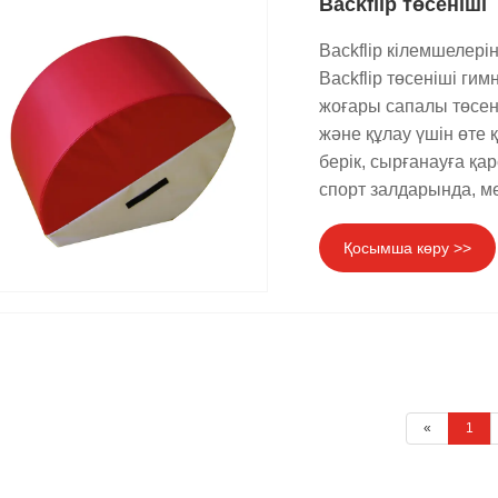
Backflip төсеніші
Backflip кілемшелерін
Backflip төсеніші ги
жоғары сапалы төсен
және құлау үшін өте қ
берік, сырғанауға қа
спорт залдарында, м
Қосымша көру >>
«
1