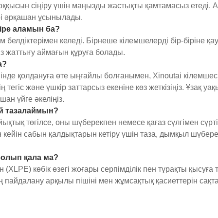
 соққысын сіңіру үшін маңызды жастықты қамтамасыз етеді. 
рі әрқашан ұсынылады.
ктіре аламын ба?
м белдіктерімен келеді. Бірнеше кілемшелерді бір-біріне қа
сіз жаттығу аймағын құруға болады.
а?
шінде қолдануға өте ыңғайлы болғанымен, Xinoutai кілемш
егіс және үшкір заттарсыз екеніне көз жеткізіңіз. Ұзақ уа
ан үйге әкеліңіз.
лай тазалаймын?
Сұйықтық төгілсе, оны шүберекпен немесе қағаз сүлгімен сүр
кейін сабын қалдықтарын кетіру үшін таза, дымқыл шүберек
с болып қала ма?
XLPE) көбік өзегі жоғары серпімділік пен тұрақты қысуға тө
ң пайдалану арқылы пішіні мен жұмсақтық қасиеттерін сақта