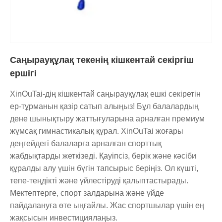
Саңырауқұлақ текенің кішкентай секіргіш
ершігі
XinOuTai-дің кішкентай саңырауқұлақ ешкі секіретін
ер-тұрманын қазір сатып алыңыз! Бұл балалардың
дене шынықтыру жаттығуларына арналған премиум
жұмсақ гимнастикалық құрал. XinOuTai жоғары
деңгейдегі балаларға арналған спорттық
жабдықтарды жеткізеді. Қауіпсіз, берік және кәсіби
құралды алу үшін бүгін тапсырыс беріңіз. Ол күшті,
тепе-теңдікті және үйлестіруді қалыптастырады.
Мектептерге, спорт залдарына және үйде
пайдалануға өте ыңғайлы. Жас спортшылар үшін ең
жақсысын инвестициялаңыз.