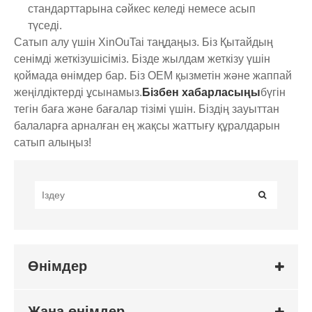
стандарттарына сәйкес келеді немесе асып
түседі.
Сатып алу үшін XinOuTai таңдаңыз. Біз Қытайдың
сенімді жеткізушісіміз. Бізде жылдам жеткізу үшін
қоймада өнімдер бар. Біз OEM қызметін және жаппай
жеңілдіктерді ұсынамыз.
Бізбен хабарласыңы
бүгін
тегін баға және бағалар тізімі үшін. Біздің зауыттан
балаларға арналған ең жақсы жаттығу құралдарын
сатып алыңыз!
Өнімдер
Жаңа өнімдер