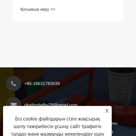
төсеніштері сериясы негізгі жаңартуды
Қосымша көру >>
аяқтады.
+86-18631783039
rikadoshelby28@gmail.com
X
Біз cookie файлдарын сізге жақсырақ
Яньшань округінің экономикалық даму аймағы,
шолу тәжірибесін ұсыну, сайт трафигін
Канчжоу қаласы, Хэбэй провинциясы, Қытай
талдау және мазмұнды жекелендіру үшін