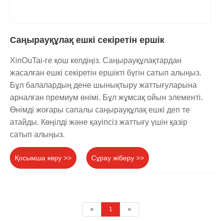
Саңырауқұлақ ешкі секіретін ершік
XinOuTai-ге қош келдіңіз. Саңырауқұлақтардан
жасалған ешкі секіретін ершікті бүгін сатып алыңыз.
Бұл балалардың дене шынықтыру жаттығуларына
арналған премиум өнімі. Бұл жұмсақ ойын элементі.
Өнімді жоғары сапалы саңырауқұлақ ешкі деп те
атайды. Көңілді және қауіпсіз жаттығу үшін қазір
сатып алыңыз.
Қосымша көру >>
Сұрау жіберу >>
«
1
»