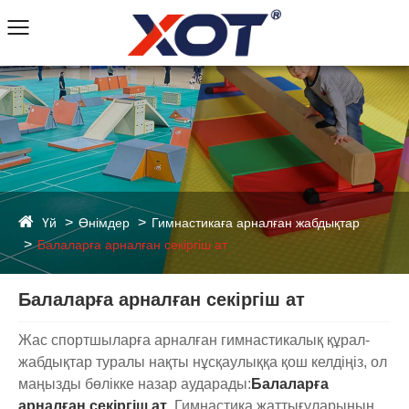
Үй
Өнімдер
Гимнастикаға арналған жабдықтар
Балаларға арналған секіргіш ат
Балаларға арналған секіргіш ат
Жас спортшыларға арналған гимнастикалық құрал-
жабдықтар туралы нақты нұсқаулыққа қош келдіңіз, ол
маңызды бөлікке назар аударады:
Балаларға
арналған секіргіш ат
. Гимнастика жаттығуларының