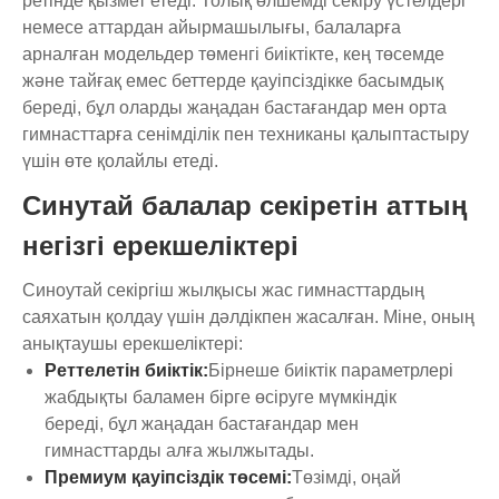
ретінде қызмет етеді. Толық өлшемді секіру үстелдері
немесе аттардан айырмашылығы, балаларға
арналған модельдер төменгі биіктікте, кең төсемде
және тайғақ емес беттерде қауіпсіздікке басымдық
береді, бұл оларды жаңадан бастағандар мен орта
гимнасттарға сенімділік пен техниканы қалыптастыру
үшін өте қолайлы етеді.
Синутай балалар секіретін аттың
негізгі ерекшеліктері
Синоутай секіргіш жылқысы жас гимнасттардың
саяхатын қолдау үшін дәлдікпен жасалған. Міне, оның
анықтаушы ерекшеліктері:
Реттелетін биіктік:
Бірнеше биіктік параметрлері
жабдықты баламен бірге өсіруге мүмкіндік
береді, бұл жаңадан бастағандар мен
гимнасттарды алға жылжытады.
Премиум қауіпсіздік төсемі:
Төзімді, оңай