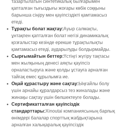
тазартылатын синтетикалық былғарымен
қапталған тығыздығы жоғары көбік соққыны
барынша сіңіру мен қауіпсіздікті қамтамасыз
етеді.
Тұрақты болат жақтау:
Ауыр салмақты,
ұнтақпен қапталған болат негізі динамикалық
қозғалыстар кезінде ерекше тұрақтылықты
қамтамасыз етеді, аударылуды болдырмайды.
Сырғымайтын беттер:
Үстіңгі жүгіру тақтасы
мен жылқының денесі аяқты қауіпсіз
орналастыруға және қолды ұстауға арналған
тайғақ емес құрылымға ие.
Оңай құрастыру және сақтау:
Ыңғайлы болу
үшін арнайы құралдарсыз тез жиналады және
жинақы сақтау үшін бөлшектеуге болады.
Сертификатталған қауіпсіздік
стандарттары:
Xinoutai компаниясының барлық
өнімдері балалар спорттық жабдықтарына
арналған халықаралық қауіпсіздік