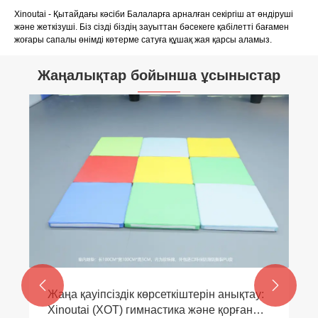
Xinoutai - Қытайдағы кәсіби Балаларға арналған секіргіш ат өндіруші
және жеткізуші. Біз сізді біздің зауыттан бәсекеге қабілетті бағамен
жоғары сапалы өнімді көтерме сатуға құшақ жая қарсы аламыз.
Жаңалықтар бойынша ұсыныстар


Жаңа қауіпсіздік көрсеткіштерін анықтау:
Xinoutai (XOT) гимнастика және қорғаныс