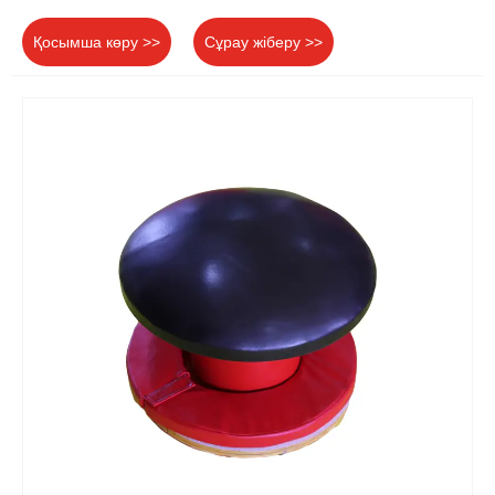
Қосымша көру >>
Сұрау жіберу >>