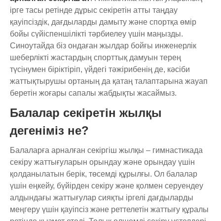
ірге тасы ретінде дұрыс секіретін атты таңдау
қауіпсіздік, дағдыларды дамыту және спортқа өмір
бойы сүйіспеншілікті тәрбиелеу үшін маңызды.
Синоутайда біз ондаған жылдар бойғы инженерлік
шеберлікті жастардың спорттық дамуын терең
түсінумен біріктіріп, үйдегі тәжірибенің де, кәсіби
жаттықтырушы ортаның да қатаң талаптарына жауап
беретін жоғары сапалы жабдықты жасаймыз.
Балалар секіретін жылқы
дегеніміз не?
Балаларға арналған секіргіш жылқы – гимнастикада
секіру жаттығуларын орындау және орындау үшін
қолданылатын берік, төсемді құрылғы. Ол балалар
үшін еңкейу, бүйірден секіру және қолмен серуендеу
алдындағы жаттығулар сияқты іргелі дағдыларды
меңгеру үшін қауіпсіз және реттелетін жаттығу құралы